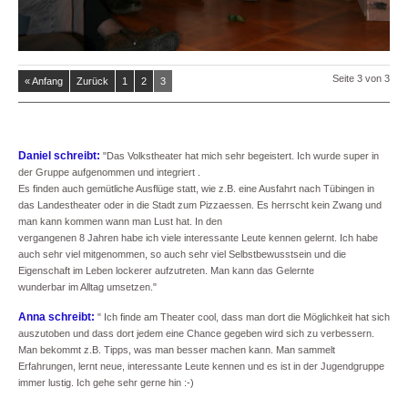
Seite 3 von 3
« Anfang
Zurück
1
2
3
Daniel schreibt:
"Das Volkstheater hat mich sehr begeistert. Ich wurde super in
der Gruppe aufgenommen und integriert .
Es finden auch gemütliche Ausflüge statt, wie z.B. eine Ausfahrt nach Tübingen in
das Landestheater oder in die Stadt zum Pizzaessen. Es herrscht kein Zwang und
man kann kommen wann man Lust hat. In den
vergangenen 8 Jahren habe ich viele interessante Leute kennen gelernt. Ich habe
auch sehr viel mitgenommen, so auch sehr viel Selbstbewusstsein und die
Eigenschaft im Leben lockerer aufzutreten. Man kann das Gelernte
wunderbar im Alltag umsetzen."
Anna schreibt:
" Ich finde am Theater cool, dass man dort die Möglichkeit hat sich
auszutoben und dass dort jedem eine Chance gegeben wird sich zu verbessern.
Man bekommt z.B. Tipps, was man besser machen kann. Man sammelt
Erfahrungen, lernt neue, interessante Leute kennen und es ist in der Jugendgruppe
immer lustig. Ich gehe sehr gerne hin :-)